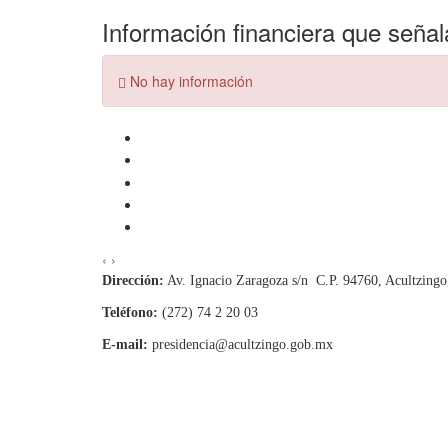
Información financiera que seña
Error:
No hay información
‹
›
Dirección:
Av. Ignacio Zaragoza s/n C.P. 94760, Acultzing
Teléfono:
(272) 74 2 20 03
E-mail:
presidencia@acultzingo.gob.mx